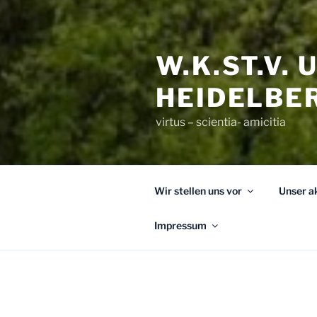
W.K.ST.V.
HEIDELBE
virtus – scientia- amicitia
Wir stellen uns vor
Unser a
Impressum