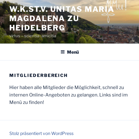
Zum
W.K.ST.V. UNITAS MARIA
Inhalt
MAGDALENA ZU
springen
HEIDELBERG
virtus – scientia- amicitia
Menü
MITGLIEDERBEREICH
Hier haben alle Mitglieder die Möglichkeit, schnell zu
internen Online-Angeboten zu gelangen. Links sind im
Menü zu finden!
Stolz präsentiert von WordPress